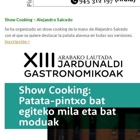
Show Cooking – Alejandro Salcedo
Se ha organizado un show cooking de la mano de Alejandro Salcedo
con el que se quiere destacar la patata alavesa en todas sus versiones.
Inscripción >