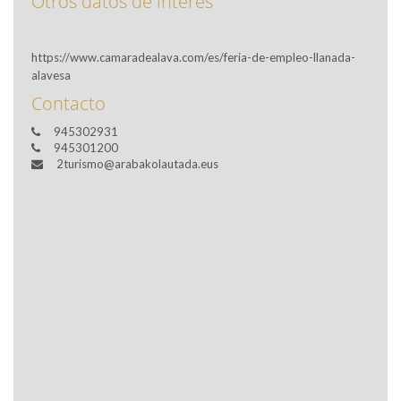
Otros datos de interés
https://www.camaradealava.com/es/feria-de-empleo-llanada-
alavesa
Contacto
945302931
945301200
2turismo@arabakolautada.eus