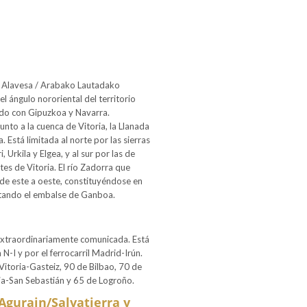
da Alavesa / Arabako Lautadako
el ángulo nororiental del territorio
ndo con Gipuzkoa y Navarra.
nto a la cuenca de Vitoria, la Llanada
 Está limitada al norte por las sierras
 Urkila y Elgea, y al sur por las de
ntes de Vitoria. El río Zadorra que
e de este a oeste, constituyéndose en
ntando el embalse de Ganboa.
extraordinariamente comunicada. Está
N-I y por el ferrocarril Madrid-Irún.
itoria-Gasteiz, 90 de Bilbao, 70 de
a-San Sebastián y 65 de Logroño.
Agurain/Salvatierra y