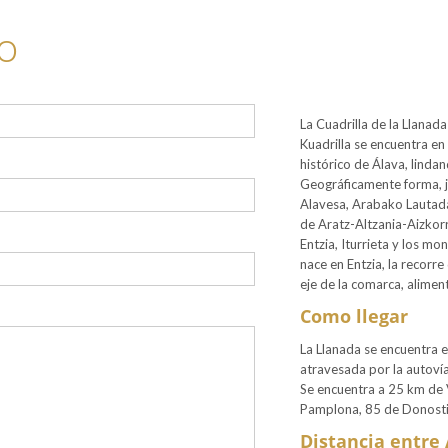
o
La Cuadrilla de la Llana
Kuadrilla se encuentra en 
histórico de Álava, linda
Geográficamente forma, ju
Alavesa, Arabako Lautada.
de Aratz-Altzania-Aizkorri,
Entzia, Iturrieta y los mo
nace en Entzia, la recorr
eje de la comarca, alime
Como llegar
La Llanada se encuentra 
atravesada por la autovía 
Se encuentra a 25 km de V
Pamplona, 85 de Donosti
Distancia entre 