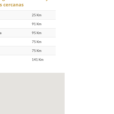
s cercanas
25 Km
91 Km
a
95 Km
75 Km
75 Km
141 Km