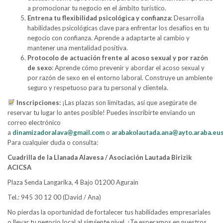
a promocionar tu negocio en el ámbito turístico.
Entrena tu flexibilidad psicológica y confianza
: Desarrolla
habilidades psicológicas clave para enfrentar los desafíos en tu
negocio con confianza. Aprende a adaptarte al cambio y
mantener una mentalidad positiva.
Protocolo de actuación frente al acoso sexual y por razón
de sexo
: Aprende cómo prevenir y abordar el acoso sexual y
por razón de sexo en el entorno laboral. Construye un ambiente
seguro y respetuoso para tu personal y clientela.
Inscripciones:
¡Las plazas son limitadas, así que asegúrate de
reservar tu lugar lo antes posible! Puedes inscribirte enviando un
correo electrónico
a
dinamizadoralava@gmail.com
o
arabakolautada.ana@ayto.araba.eu
Para cualquier duda o consulta:
Cuadrilla de la Llanada Alavesa / Asociación Lautada Birizik
ACICSA
Plaza Senda Langarika, 4 Bajo 01200 Agurain
Tel.: 945 30 12 00 (David / Ana)
No pierdas la oportunidad de fortalecer tus habilidades empresariales
o llevar tu negocio local al siguiente nivel. ¡Te esperamos en nuestros