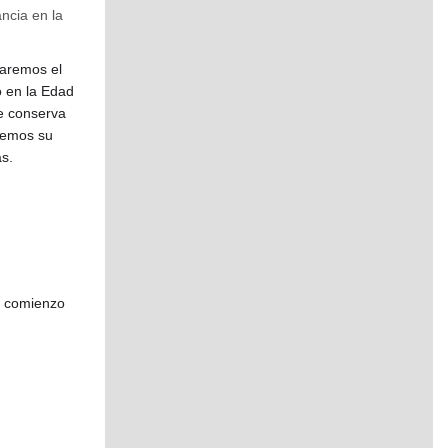
ncia en la
taremos el
o en la Edad
ue conserva
eremos su
as.
el comienzo