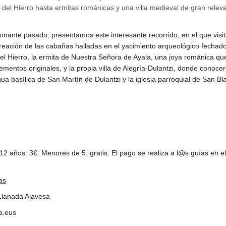
del Hierro hasta ermitas románicas y una villa medieval de gran releva
onante pasado, presentamos este interesante recorrido, en el que visi
creación de las cabañas halladas en el yacimiento arqueológico fechad
el Hierro, la ermita de Nuestra Señora de Ayala, una joya románica q
lementos originales, y la propia villa de Alegría-Dulantzi, donde conoc
tigua basílica de San Martín de Dulantzi y la iglesia parroquial de San Bl
12 años: 3€. Menores de 5: gratis. El pago se realiza a l@s guías en 
.
as
 Llanada Alavesa
a.eus