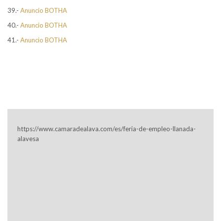
39.-
Anuncio BOTHA
40.-
Anuncio BOTHA
41.-
Anuncio BOTHA
https://www.camaradealava.com/es/feria-de-empleo-llanada-
alavesa