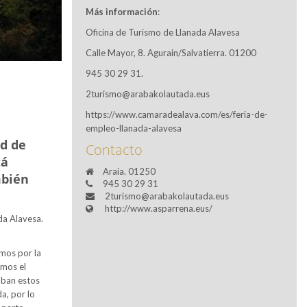
Más información
:
Oficina de Turismo de Llanada Alavesa
Calle Mayor, 8. Agurain/Salvatierra. 01200
945 30 29 31.
2turismo@arabakolautada.eus
https://www.camaradealava.com/es/feria-de-
empleo-llanada-alavesa
ad de
Contacto
tá
Araia. 01250
mbién
945 30 29 31
2turismo@arabakolautada.eus
http://www.asparrena.eus/
ada Alavesa.
imos por la
amos el
aban estos
a, por lo