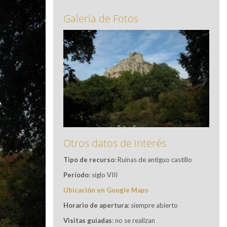
Galería de Fotos
Otros datos de interés
Tipo de recurso
: Ruinas de antiguo castillo
Período
: siglo VIII
Ubicación en Google Maps
Horario de apertura
: siempre abierto
Visitas guiadas
: no se realizan