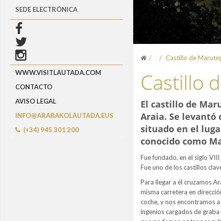
SEDE ELECTRÓNICA
Castillo de Marute
Castillo 
WWW.VISITLAUTADA.COM
CONTACTO
AVISO LEGAL
El castillo de Mar
Araia. Se levantó
INFO@ARABAKOLAUTADA.EUS
situado en el lug
(+34) 945 301 200
conocido como Ma
Fue fundado, en el siglo VIII
Fue uno de los castillos clav
Para llegar a él cruzamos Ar
misma carretera en dirección 
coche, y nos encontramos a 
ingenios cargados de graba d