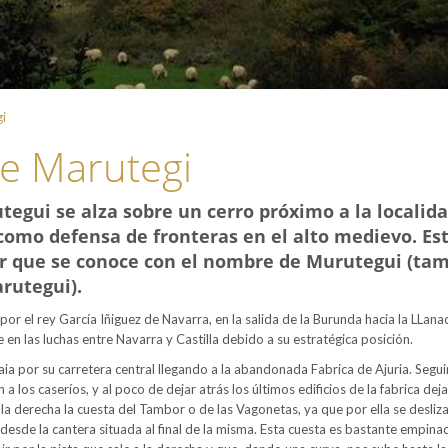
gi
de Marutegi
utegui se alza sobre un cerro próximo a la localid
 como defensa de fronteras en el alto medievo. Es
ar que se conoce con el nombre de Murutegui (ta
rutegui).
 por el rey García Iñiguez de Navarra, en la salida de la Burunda hacia la LLan
e en las luchas entre Navarra y Castilla debido a su estratégica posición.
aia por su carretera central llegando a la abandonada Fabrica de Ajuria. Segu
a los caseríos, y al poco de dejar atrás los últimos edificios de la fabrica dej
la derecha la cuesta del Tambor o de las Vagonetas, ya que por ella se desliz
esde la cantera situada al final de la misma. Esta cuesta es bastante empinad