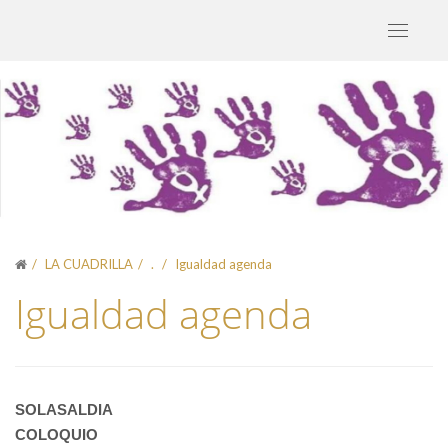
Toggle
navigati
LA CUADRILLA
.
Igualdad agenda
Igualdad agenda
SOLASALDIA
COLOQUIO