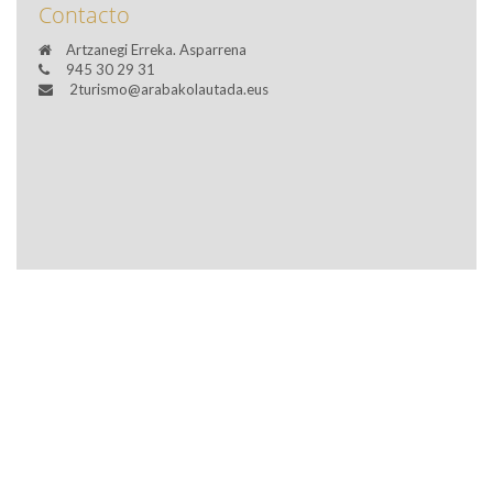
Contacto
Artzanegi Erreka. Asparrena
945 30 29 31
2turismo@arabakolautada.eus