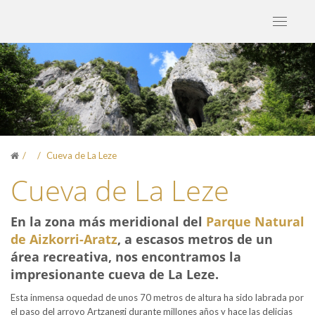
Toggle
navigati
Cueva de La Leze
Cueva de La Leze
En la zona más meridional del
Parque Natural
de Aizkorri-Aratz
, a escasos metros de un
área recreativa, nos encontramos la
impresionante cueva de La Leze.
Esta inmensa oquedad de unos 70 metros de altura ha sido labrada por
el paso del arroyo Artzanegi durante millones años y hace las delicias