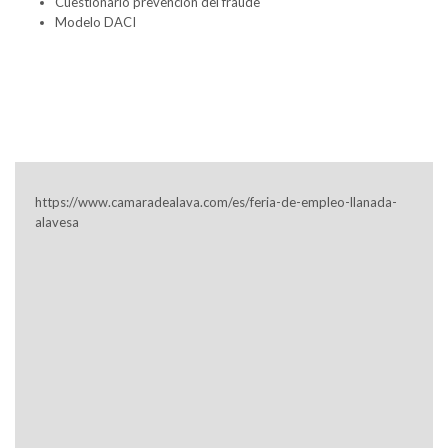
Cuestionario prevención del fraude
Modelo DACI
https://www.camaradealava.com/es/feria-de-empleo-llanada-
alavesa