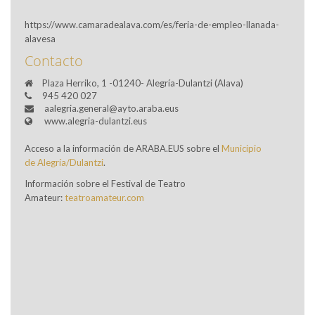
https://www.camaradealava.com/es/feria-de-empleo-llanada-
alavesa
Contacto
Plaza Herriko, 1 -01240- Alegría-Dulantzi (Alava)
945 420 027
aalegria.general@ayto.araba.eus
www.alegria-dulantzi.eus
Acceso a la información de ARABA.EUS sobre el
Municipio
de
Alegría/Dulantzi
.
Información sobre el Festival de Teatro
Amateur:
teatroamateur.com